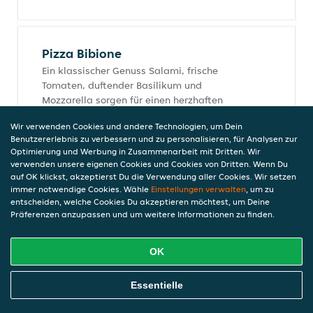
Pizza Bibione
Ein klassischer Genuss Salami, frische
Tomaten, duftender Basilikum und
Mozzarella sorgen für einen herzhaften
Geschmack, der begeistert.
Wir verwenden Cookies und andere Technologien, um Dein
12,90 €
Benutzererlebnis zu verbessern und zu personalisieren, für Analysen zur
Optimierung und Werbung in Zusammenarbeit mit Dritten. Wir
verwenden unsere eigenen Cookies und Cookies von Dritten. Wenn Du
auf OK klickst, akzeptierst Du die Verwendung aller Cookies. Wir setzen
immer notwendige Cookies. Wähle
Einstellungen verwalten
, um zu
Pizza Hawaii
entscheiden, welche Cookies Du akzeptieren möchtest, um Deine
Süß trifft herzhaft Saftiger Schinken und
Präferenzen anzupassen und um weitere Informationen zu finden.
süße Ananas verschmelzen auf einer
goldbraun gebackenen Pizza ein Klassiker
OK
für alle Geschmacksliebhaber.
12,49 €
Online Essen Bestellen
Essentielle